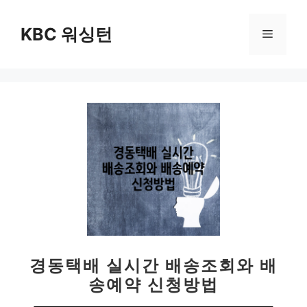
컨
텐
KBC 워싱턴
메
츠
로
뉴
건
너
뛰
기
경동택배 실시간 배송조회와 배
송예약 신청방법