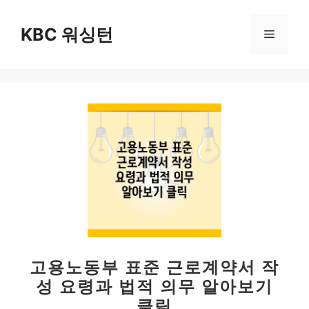
컨
텐
KBC 워싱턴
메
츠
로
뉴
건
너
뛰
기
고용노동부 표준 근로계약서 작
성 요령과 법적 의무 알아보기
클릭