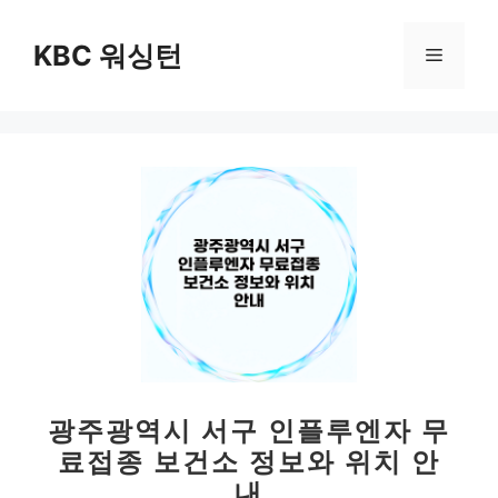
컨
텐
KBC 워싱턴
메
츠
로
뉴
건
너
뛰
기
광주광역시 서구 인플루엔자 무
료접종 보건소 정보와 위치 안
내