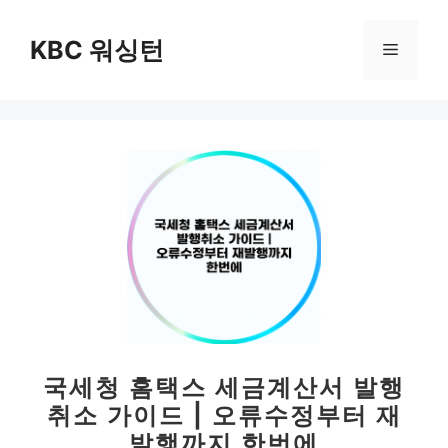
컨
텐
KBC 워싱턴
메
츠
로
뉴
건
너
뛰
기
국세청 홈택스 세금계산서 발행
취소 가이드 | 오류수정부터 재
발행까지 한번에