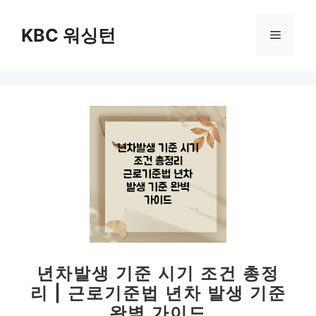
컨
텐
KBC 워싱턴
메
츠
로
뉴
건
너
뛰
기
년차발생 기준 시기 조건 총정
리 | 근로기준법 년차 발생 기준
완벽 가이드