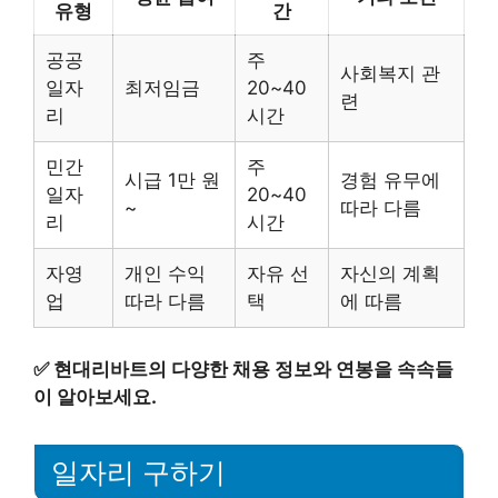
유형
간
공공
주
사회복지 관
일자
최저임금
20~40
련
리
시간
민간
주
시급 1만 원
경험 유무에
일자
20~40
~
따라 다름
리
시간
자영
개인 수익
자유 선
자신의 계획
업
따라 다름
택
에 따름
✅
현대리바트의 다양한 채용 정보와 연봉을 속속들
이 알아보세요.
일자리 구하기