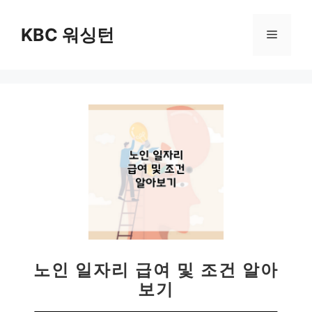
컨
텐
KBC 워싱턴
메
츠
로
뉴
건
너
뛰
기
노인 일자리 급여 및 조건 알아
보기