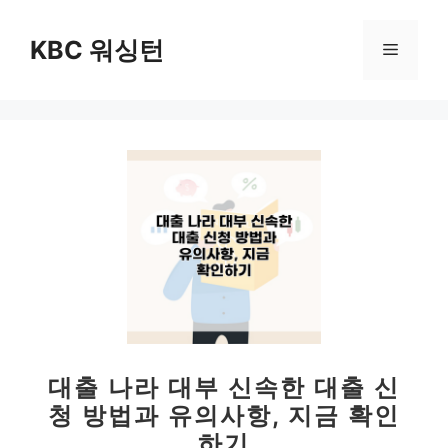
컨
텐
KBC 워싱턴
메
츠
로
뉴
건
너
뛰
기
대출 나라 대부 신속한 대출 신
청 방법과 유의사항, 지금 확인
하기