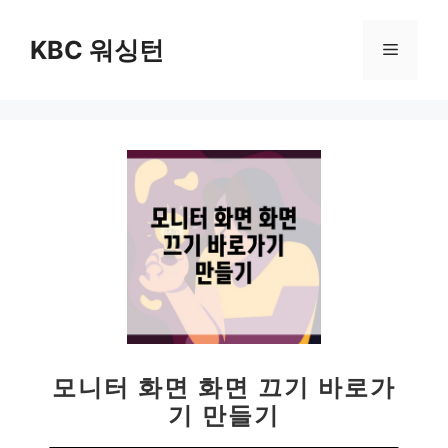
컨
텐
KBC 워싱턴
메
츠
로
뉴
건
너
뛰
기
모니터 화면 화면 끄기 바로가
기 만들기