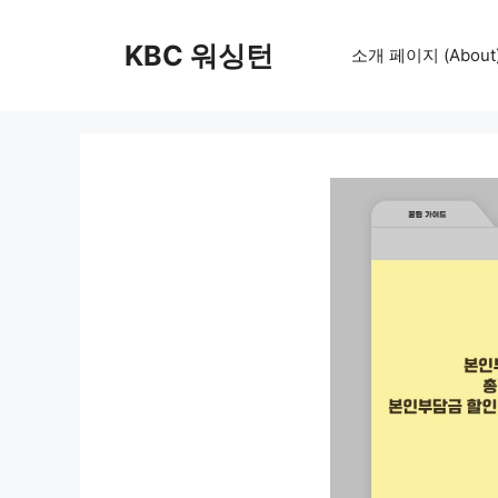
컨
텐
KBC 워싱턴
소개 페이지 (About
츠
로
건
너
뛰
기