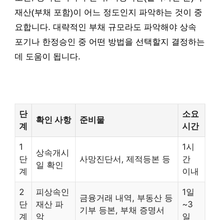
재산(부채 포함)이 어느 정도인지 파악하는 것이 중
요합니다. 대략적인 부채 규모라도 파악해야 상속
포기나 한정승인 중 어떤 방법을 선택할지 결정하는
데 도움이 됩니다.
단
소요
확인 사항
준비물
계
시간
1
1시
상속개시
단
사망진단서, 제적등본 등
간
일 확인
계
이내
2
피상속인
1일
금융거래 내역, 부동산 등
단
재산 파
~3
기부 등본, 부채 증명서
계
악
일