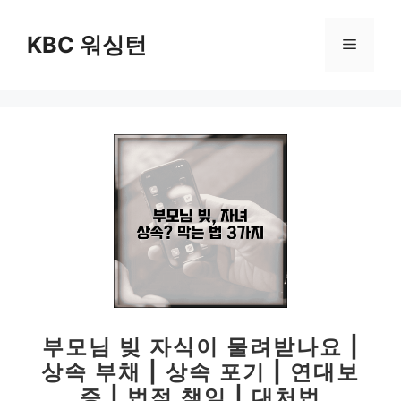
컨
텐
KBC 워싱턴
메
츠
로
뉴
건
너
뛰
기
부모님 빚 자식이 물려받나요 |
상속 부채 | 상속 포기 | 연대보
증 | 법적 책임 | 대처법