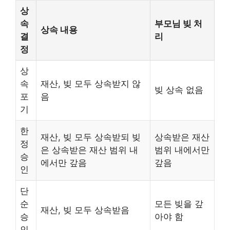
상
속
부모님 빚 처
상속 내용
결
리
정
상
속
재산, 빚 모두 상속받지 않
빚 상속 없음
포
음
기
한
재산, 빚 모두 상속받되 빚
상속받은 재산
정
은 상속받은 재산 범위 내
범위 내에서만
승
에서만 갚음
갚음
인
단
순
모든 빚을 갚
재산, 빚 모두 상속받음
승
아야 함
인