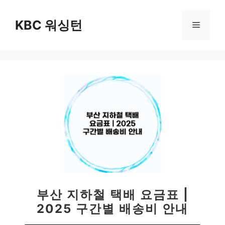
컨
텐
KBC 워싱턴
메
츠
로
뉴
건
너
뛰
기
부산 지하철 택배 요금표 |
2025 구간별 배송비 안내