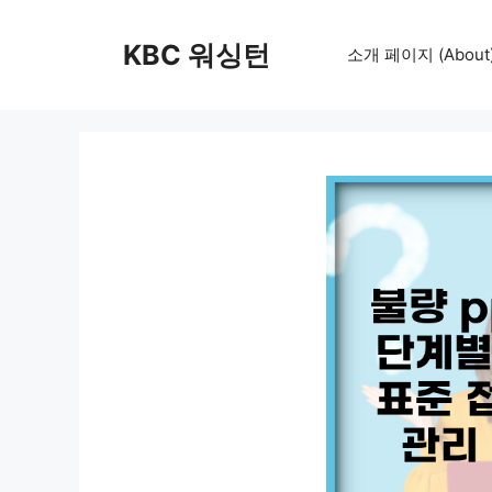
컨
텐
KBC 워싱턴
소개 페이지 (About
츠
로
건
너
뛰
기