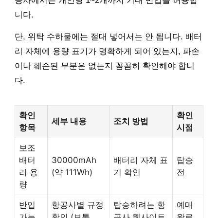
공사에서는 개인당 1~2개까지 기내 반입을 허용합
니다.
단, 위탁 수하물에는 절대 넣어서는 안 됩니다. 배터
리 자체에 용량 표기가 명확하게 되어 있는지, 파손
이나 훼손된 부분은 없는지 꼼꼼히 확인해야 합니
다.
확인
확인
세부 내용
조치 방법
항목
시점
보조
배터
30000mAh
배터리 자체 표
탑승
리 용
(약 111Wh)
기 확인
전
량
반입
항공사별 규정
탑승하려는 항
예매
가능
확인 (보통
공사 웹사이트
완료