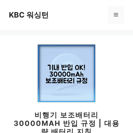
컨
텐
KBC 워싱턴
메
츠
로
뉴
건
너
뛰
기
비행기 보조배터리
30000MAH 반입 규정 | 대용
량 배터리 지침