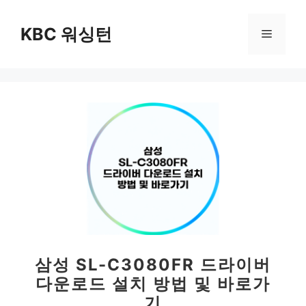
컨
텐
KBC 워싱턴
메
츠
로
뉴
건
너
뛰
기
삼성 SL-C3080FR 드라이버
다운로드 설치 방법 및 바로가
기