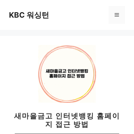
컨
텐
KBC 워싱턴
메
츠
로
뉴
건
너
뛰
기
새마을금고 인터넷뱅킹 홈페이
지 접근 방법