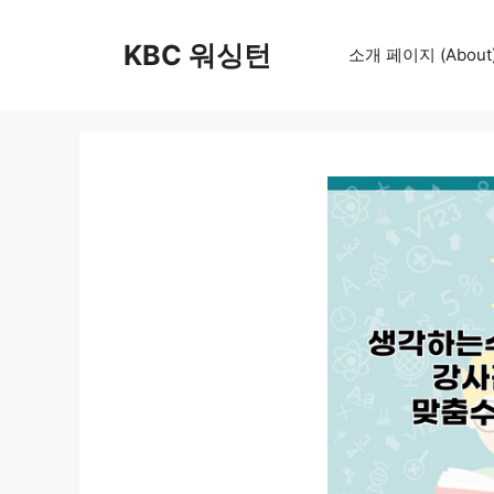
컨
텐
KBC 워싱턴
소개 페이지 (About
츠
로
건
너
뛰
기