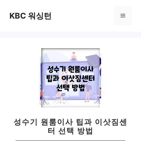
컨
텐
KBC 워싱턴
메
츠
로
뉴
건
너
뛰
기
성수기 원룸이사 팁과 이삿짐센
터 선택 방법