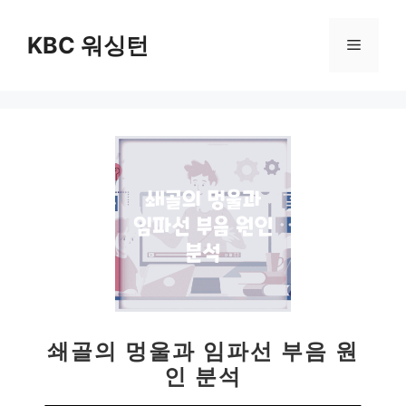
컨
텐
KBC 워싱턴
메
츠
로
뉴
건
너
뛰
기
쇄골의 멍울과 임파선 부음 원
인 분석