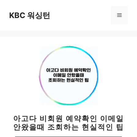
컨
텐
KBC 워싱턴
메
츠
로
뉴
건
너
뛰
기
아고다 비회원 예약확인 이메일
안왔을때 조회하는 현실적인 팁