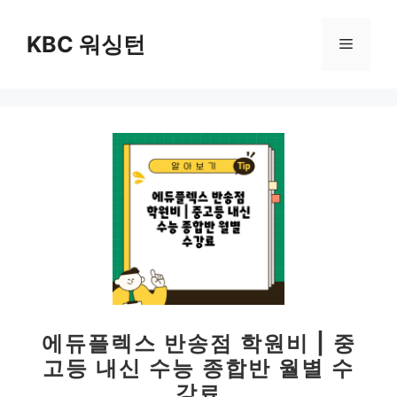
컨
텐
KBC 워싱턴
메
츠
로
뉴
건
너
뛰
기
에듀플렉스 반송점 학원비 | 중
고등 내신 수능 종합반 월별 수
강료