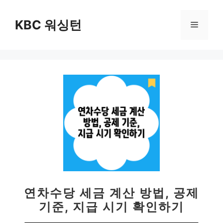
컨
텐
KBC 워싱턴
메
츠
로
뉴
건
너
뛰
기
연차수당 세금 계산 방법, 공제
기준, 지급 시기 확인하기