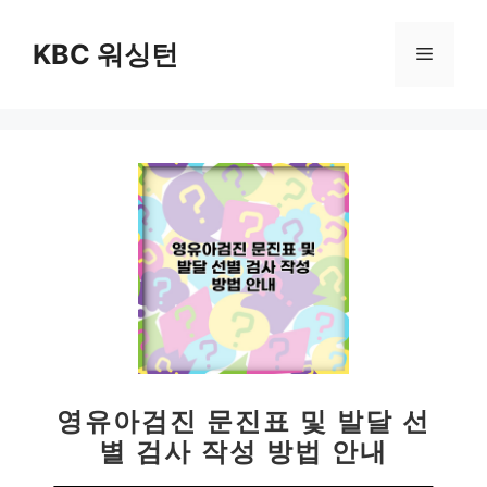
컨
텐
KBC 워싱턴
메
츠
로
뉴
건
너
뛰
기
영유아검진 문진표 및 발달 선
별 검사 작성 방법 안내