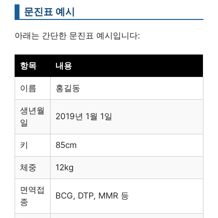
문진표 예시
아래는 간단한 문진표 예시입니다:
항목
내용
이름
홍길동
생년월
2019년 1월 1일
일
키
85cm
체중
12kg
면역접
BCG, DTP, MMR 등
종