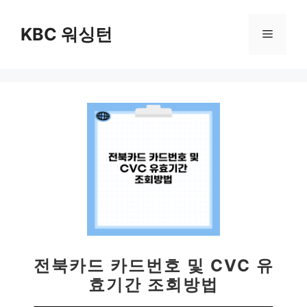
컨
텐
KBC 워싱턴
메
츠
로
뉴
건
너
뛰
기
전북카드 카드번호 및 CVC 유
효기간 조회방법