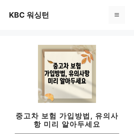
컨
텐
KBC 워싱턴
메
츠
로
뉴
건
너
뛰
기
중고차 보험 가입방법, 유의사
항 미리 알아두세요