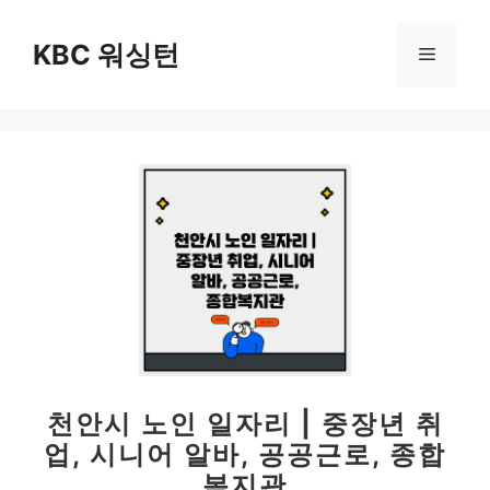
컨
텐
KBC 워싱턴
메
츠
로
뉴
건
너
뛰
기
천안시 노인 일자리 | 중장년 취
업, 시니어 알바, 공공근로, 종합
복지관