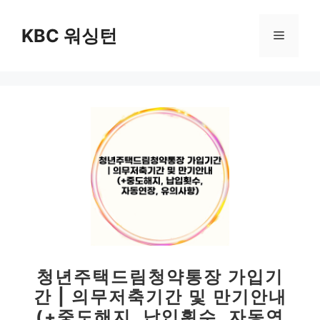
컨
텐
KBC 워싱턴
메
츠
로
뉴
건
너
뛰
기
청년주택드림청약통장 가입기
간 | 의무저축기간 및 만기안내
(+중도해지, 납입횟수, 자동연