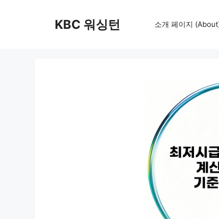
컨
텐
KBC 워싱턴
소개 페이지 (About
츠
로
건
너
뛰
기