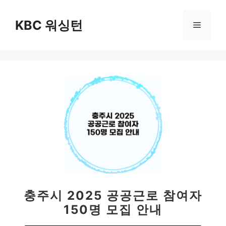
컨
텐
KBC 워싱턴
메
츠
로
뉴
건
너
뛰
기
충주시 2025 공공근로 참여자
150명 모집 안내