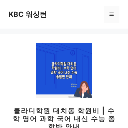
컨
텐
KBC 워싱턴
메
츠
로
뉴
건
너
뛰
기
클라디학원 대치동 학원비 | 수
학 영어 과학 국어 내신 수능 종
합반 안내