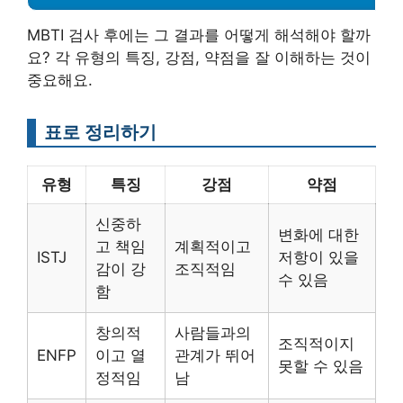
MBTI 검사 후에는 그 결과를 어떻게 해석해야 할까
요? 각 유형의 특징, 강점, 약점을 잘 이해하는 것이
중요해요.
표로 정리하기
유형
특징
강점
약점
신중하
변화에 대한
고 책임
계획적이고
ISTJ
저항이 있을
감이 강
조직적임
수 있음
함
창의적
사람들과의
조직적이지
ENFP
이고 열
관계가 뛰어
못할 수 있음
정적임
남