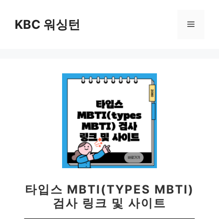
컨
텐
KBC 워싱턴
메
츠
로
뉴
건
너
뛰
기
타입스 MBTI(TYPES MBTI)
검사 링크 및 사이트