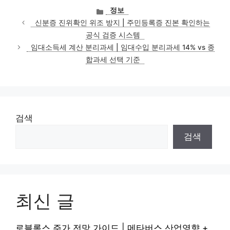
카
정보
테
신분증 진위확인 위조 방지 | 주민등록증 진본 확인하는
고
공식 검증 시스템
리
임대소득세 계산 분리과세 | 임대수입 분리과세 14% vs 종
합과세 선택 기준
검색
검색
최신 글
로블록스 주가 전망 가이드 | 메타버스 산업영향 +