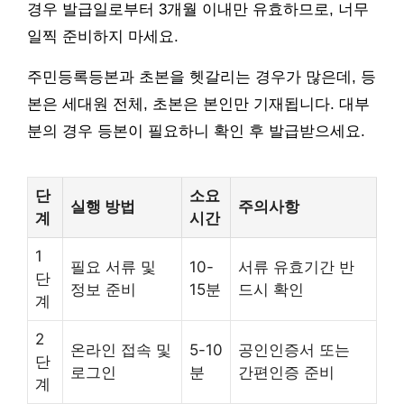
경우 발급일로부터 3개월 이내만 유효하므로, 너무
일찍 준비하지 마세요.
주민등록등본과 초본을 헷갈리는 경우가 많은데, 등
본은 세대원 전체, 초본은 본인만 기재됩니다. 대부
분의 경우 등본이 필요하니 확인 후 발급받으세요.
단
소요
실행 방법
주의사항
계
시간
1
필요 서류 및
10-
서류 유효기간 반
단
정보 준비
15분
드시 확인
계
2
온라인 접속 및
5-10
공인인증서 또는
단
로그인
분
간편인증 준비
계