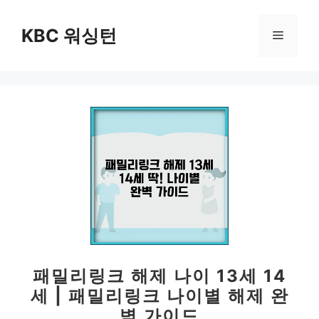
컨
텐
KBC 워싱턴
메
츠
로
뉴
건
너
뛰
기
패밀리링크 해제 나이 13세 14
세 | 패밀리링크 나이별 해제 완
벽 가이드