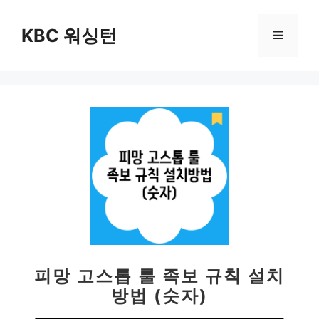
컨
텐
KBC 워싱턴
메
츠
로
뉴
건
너
뛰
기
피망 고스톱 룰 족보 규칙 설치
방법 (숫자)