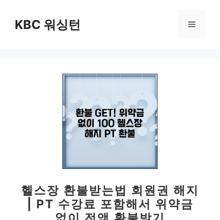
컨
텐
KBC 워싱턴
메
츠
로
뉴
건
너
뛰
기
헬스장 환불받는법 회원권 해지
| PT 수강료 포함해서 위약금
없이 전액 환불받기