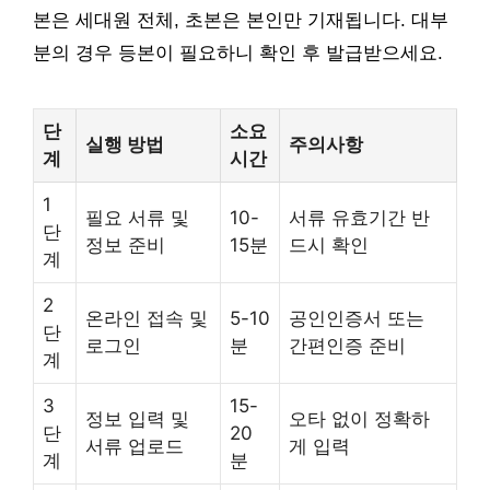
본은 세대원 전체, 초본은 본인만 기재됩니다. 대부
분의 경우 등본이 필요하니 확인 후 발급받으세요.
단
소요
실행 방법
주의사항
계
시간
1
필요 서류 및
10-
서류 유효기간 반
단
정보 준비
15분
드시 확인
계
2
온라인 접속 및
5-10
공인인증서 또는
단
로그인
분
간편인증 준비
계
3
15-
정보 입력 및
오타 없이 정확하
단
20
서류 업로드
게 입력
계
분