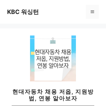
컨
텐
KBC 워싱턴
메
츠
로
뉴
건
너
뛰
기
현대자동차 채용 저옵, 지원방
법, 연봉 알아보자