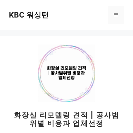
컨
텐
KBC 워싱턴
메
츠
로
뉴
건
너
뛰
기
화장실 리모델링 견적 | 공사범
위별 비용과 업체선정