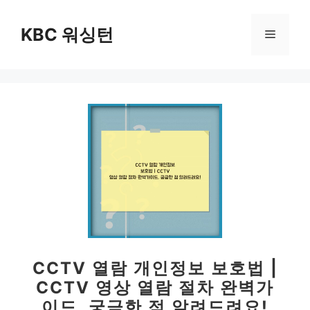
컨
텐
KBC 워싱턴
메
츠
로
뉴
건
너
뛰
기
CCTV 열람 개인정보 보호법 |
CCTV 영상 열람 절차 완벽가
이드, 궁금한 점 알려드려요!