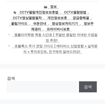
카
정보
테
태
CCTV열람개인정보보호법
,
CCTV열람방법
,
고
그
CCTV영상열람절차
,
개인정보보호
,
궁금증해결
,
리
꿀팁가이드
,
쉬운안내
,
영상정보처리기기
,
정보주
체권리
,
프라이버시보호
엠폴리어학원 목동 시간표 | 주말반 평일반 저녁반 수업일
정 추천!
로블록스 주가 전망 가이드 | 메타버스 산업영향 + 실적분
석 + 투자포인트, 친구에게 알려드려요!
검색
검색