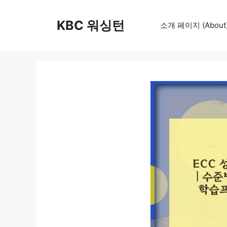
컨
텐
KBC 워싱턴
소개 페이지 (About
츠
로
건
너
뛰
기