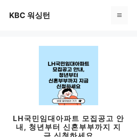
컨
텐
KBC 워싱턴
메
츠
로
뉴
건
너
뛰
기
LH국민임대아파트 모집공고 안
내, 청년부터 신혼부부까지 지
금 신청하세요