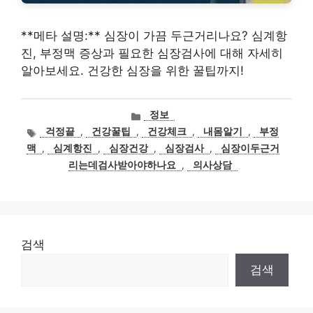
**메타 설명:** 심장이 가끔 두근거리나요? 심계항
진, 부정맥 증상과 필요한 심장검사에 대해 자세히
알아보세요. 건강한 심장을 위한 꿀팁까지!
카
정보
테
태
걱정끝
,
건강꿀팁
,
건강체크
,
내몸알기
,
부정
고
그
맥
,
심계항진
,
심장건강
,
심장검사
,
심장이두근거
리
리는데검사받아야하나요
,
의사상담
검색
검색