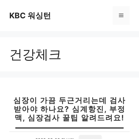
컨
텐
KBC 워싱턴
메
츠
로
뉴
건
너
건강체크
뛰
기
심장이 가끔 두근거리는데 검사
받아야 하나요? 심계항진, 부정
맥, 심장검사 꿀팁 알려드려요!