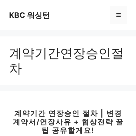
컨
텐
KBC 워싱턴
메
츠
로
뉴
건
너
계약기간연장승인절
뛰
기
차
계약기간 연장승인 절차 | 변경
계약서/연장사유 + 협상전략 꿀
팁 공유할게요!