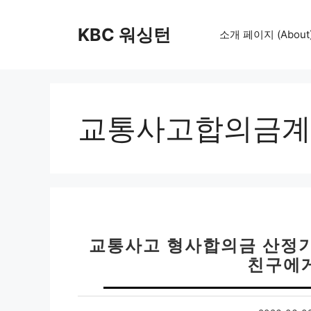
컨
텐
KBC 워싱턴
소개 페이지 (About
츠
로
건
너
뛰
교통사고합의금계
기
교통사고 형사합의금 산정기준
친구에게