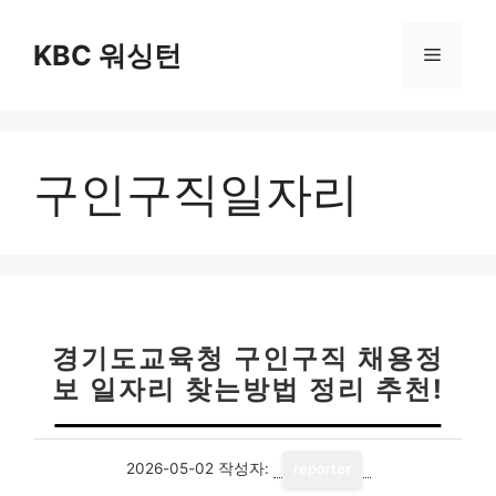
컨
텐
KBC 워싱턴
메
츠
로
뉴
건
너
구인구직일자리
뛰
기
경기도교육청 구인구직 채용정
보 일자리 찾는방법 정리 추천!
2026-05-02
작성자:
reporter