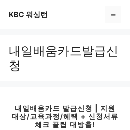
컨
텐
KBC 워싱턴
메
츠
로
뉴
건
너
내일배움카드발급신
뛰
기
청
내일배움카드 발급신청 | 지원
대상/교육과정/혜택 + 신청서류
체크 꿀팁 대방출!