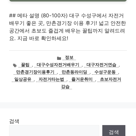
## 메타 설명 (80-100자) 대구 수성구에서 자전거
배우기 좋은 곳, 만촌경기장 이용 후기! 넓고 안전한
공간에서 초보도 즐겁게 배우는 꿀팁까지 알려드려
요. 지금 바로 확인하세요!
카
정보
테
태
꿀팁
,
대구수성자전거배우기
,
대구자전거연습
,
고
그
만촌경기장이용후기
,
만촌동라이딩
,
수성구운동
,
리
일상공유
,
자전거타는법
,
즐거운취미
,
초보자전거
강습
검색
검색