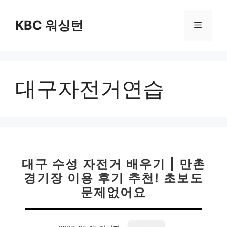
컨
텐
KBC 워싱턴
메
츠
로
뉴
건
너
대구자전거연습
뛰
기
대구 수성 자전거 배우기 | 만촌
경기장 이용 후기 추천! 초보도
문제없어요