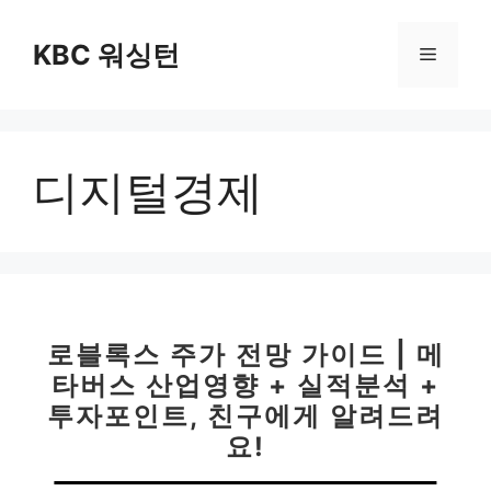
컨
텐
KBC 워싱턴
메
츠
로
뉴
건
너
디지털경제
뛰
기
로블록스 주가 전망 가이드 | 메
타버스 산업영향 + 실적분석 +
투자포인트, 친구에게 알려드려
요!