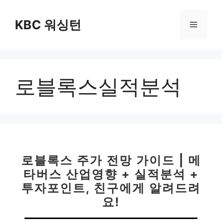
컨
텐
KBC 워싱턴
메
츠
로
뉴
건
너
로블록스실적분석
뛰
기
로블록스 주가 전망 가이드 | 메
타버스 산업영향 + 실적분석 +
투자포인트, 친구에게 알려드려
요!