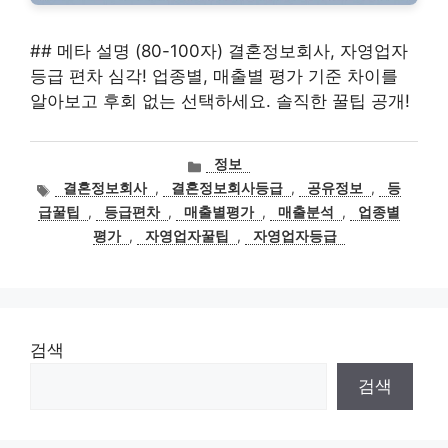
## 메타 설명 (80-100자) 결혼정보회사, 자영업자
등급 편차 심각! 업종별, 매출별 평가 기준 차이를
알아보고 후회 없는 선택하세요. 솔직한 꿀팁 공개!
카
정보
테
태
결혼정보회사
,
결혼정보회사등급
,
공유정보
,
등
고
그
급꿀팁
,
등급편차
,
매출별평가
,
매출분석
,
업종별
리
평가
,
자영업자꿀팁
,
자영업자등급
검색
검색