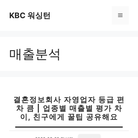
컨
텐
KBC 워싱턴
메
츠
로
뉴
건
너
매출분석
뛰
기
결혼정보회사 자영업자 등급 편
차 큼 | 업종별 매출별 평가 차
이, 친구에게 꿀팁 공유해요