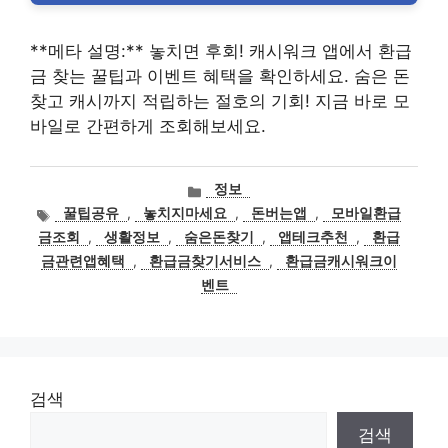
**메타 설명:** 놓치면 후회! 캐시워크 앱에서 환급
금 찾는 꿀팁과 이벤트 혜택을 확인하세요. 숨은 돈
찾고 캐시까지 적립하는 절호의 기회! 지금 바로 모
바일로 간편하게 조회해보세요.
카
정보
테
태
꿀팁공유
,
놓치지마세요
,
돈버는앱
,
모바일환급
고
그
금조회
,
생활정보
,
숨은돈찾기
,
앱테크추천
,
환급
리
금관련앱혜택
,
환급금찾기서비스
,
환급금캐시워크이
벤트
검색
검색