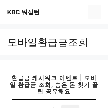
컨
텐
KBC 워싱턴
메
츠
로
뉴
건
너
모바일환급금조회
뛰
기
환급금 캐시워크 이벤트 | 모바
일 환급금 조회, 숨은 돈 찾기 꿀
팁 공유해요