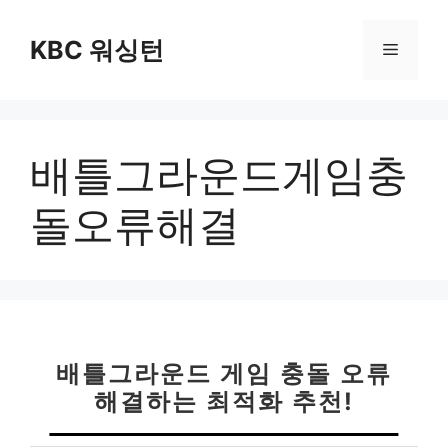
컨
텐
KBC 워싱턴
메
츠
로
뉴
건
너
배틀그라운드게임충
뛰
기
돌오류해결
배틀그라운드 게임 충돌 오류
해결하는 최적화 추천!