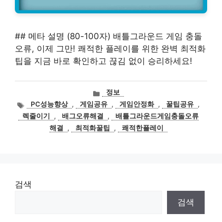
## 메타 설명 (80-100자) 배틀그라운드 게임 충돌
오류, 이제 그만! 쾌적한 플레이를 위한 완벽 최적화
팁을 지금 바로 확인하고 끊김 없이 승리하세요!
카
정보
테
태
PC성능향상
,
게임공유
,
게임안정화
,
꿀팁공유
,
고
그
렉줄이기
,
배그오류해결
,
배틀그라운드게임충돌오류
리
해결
,
최적화꿀팁
,
쾌적한플레이
검색
검색