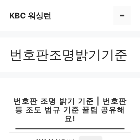
컨
텐
KBC 워싱턴
메
츠
로
뉴
건
너
번호판조명밝기기준
뛰
기
번호판 조명 밝기 기준 | 번호판
등 조도 법규 기준 꿀팁 공유해
요!