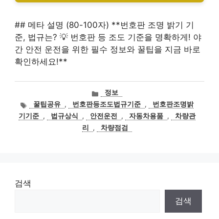
## 메타 설명 (80-100자) **번호판 조명 밝기 기
준, 법규는? 💡 번호판 등 조도 기준을 명확하게! 야
간 안전 운전을 위한 필수 정보와 꿀팁을 지금 바로
확인하세요!**
카
정보
테
태
꿀팁공유
,
번호판등조도법규기준
,
번호판조명밝
고
그
기기준
,
법규상식
,
안전운전
,
자동차용품
,
차량관
리
리
,
차량점검
검색
검색